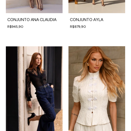
CONJUNTO ANA CLAUDIA
CONJUNTO AYLA
R$945,90
R$879,90
4
x
de
R$236,48
sem juros
4
x
de
R$219,98
sem juros