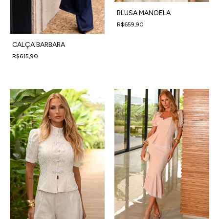
BLUSA MANOELA
R$659,90
4
x
de
R$164,98
sem juros
CALÇA BARBARA
R$615,90
4
x
de
R$153,98
sem juros