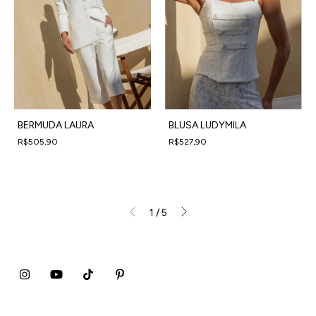
BERMUDA LAURA
BLUSA LUDYMILA
R$505,90
R$527,90
4
x
de
R$126,48
sem juros
4
x
de
R$131,98
sem juros
1
/
5