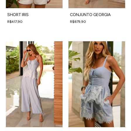
SHORT IRIS
CONJUNTO GEORGIA
R$417,90
R$879,90
4
x
de
R$104,48
sem juros
4
x
de
R$219,98
sem juros