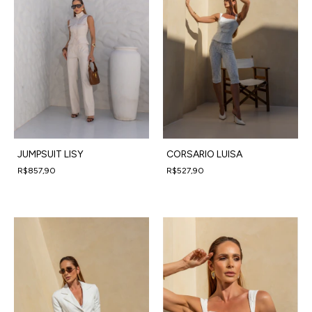
JUMPSUIT LISY
CORSARIO LUISA
R$857,90
R$527,90
4
x
de
R$214,48
sem juros
4
x
de
R$131,98
sem juros