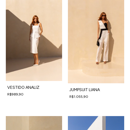
VESTIDO ANALIZ
JUMPSUIT LIANA
R$989,90
R$1.055,90
4
x
de
R$247,48
sem juros
4
x
de
R$263,98
sem juros