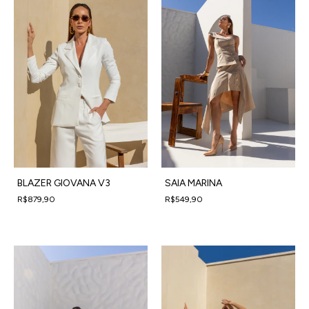
BLAZER GIOVANA V3
SAIA MARINA
R$879,90
R$549,90
4
x
de
R$219,98
sem juros
4
x
de
R$137,48
sem juros