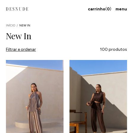
carrinho
(
0
)
menu
INÍCIO
/
NEW IN
New In
Filtrar e ordenar
100 produtos