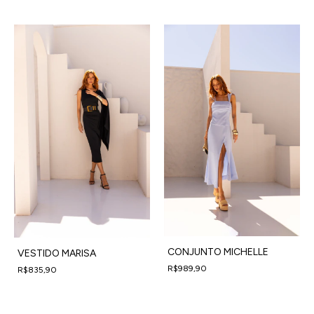
CONJUNTO MICHELLE
VESTIDO MARISA
R$989,90
R$835,90
4
x
de
R$247,48
sem juros
4
x
de
R$208,98
sem juros