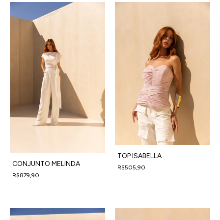
TOP ISABELLA
CONJUNTO MELINDA
R$505,90
R$879,90
4
x
de
R$126,48
sem juros
4
x
de
R$219,98
sem juros