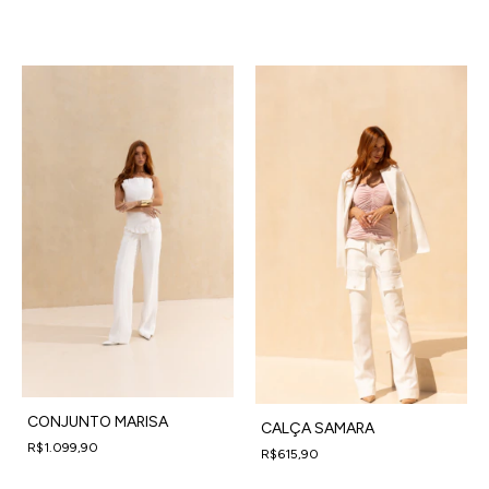
4
x
de
R$247,48
sem juros
4
x
de
R$186,98
sem juros
CONJUNTO MARISA
CALÇA SAMARA
R$1.099,90
R$615,90
4
x
de
R$274,98
sem juros
4
x
de
R$153,98
sem juros