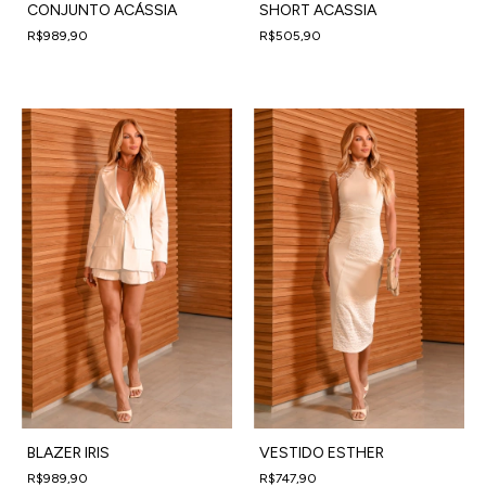
CONJUNTO ACÁSSIA
SHORT ACASSIA
R$989,90
R$505,90
4
x
de
R$247,48
sem juros
4
x
de
R$126,48
sem juros
BLAZER IRIS
VESTIDO ESTHER
R$989,90
R$747,90