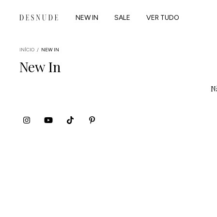
NEW IN
SALE
VER TUDO
INÍCIO
/
NEW IN
New In
Nã