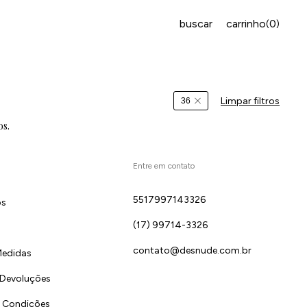
buscar
carrinho
0
(
)
Limpar filtros
36
os.
Entre em contato
5517997143326
ós
(17) 99714-3326
contato@desnude.com.br
Medidas
 Devoluções
 Condições