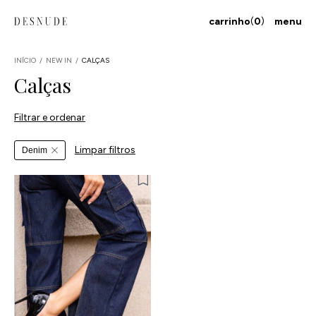
carrinho
(
0
)
menu
INÍCIO
/
NEW IN
/
CALÇAS
Calças
Filtrar e ordenar
Limpar filtros
Denim