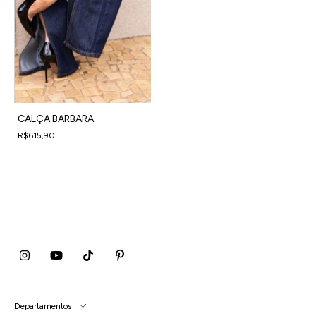
CALÇA BARBARA
R$615,90
4
x
de
R$153,98
sem juros
Departamentos