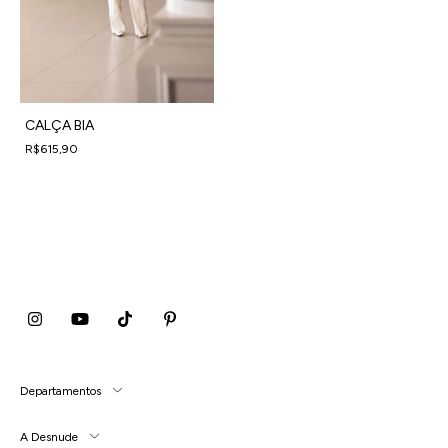
CALÇA BIA
R$615,90
4
x
de
R$153,98
sem juros
Departamentos
A Desnude