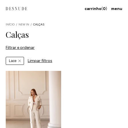
carrinho
(
0
)
menu
INÍCIO
/
NEW IN
/
CALÇAS
Calças
Filtrar e ordenar
Limpar filtros
Lace