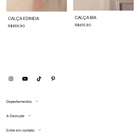
CALÇA BIA
CALÇA EDINEIA
R$615,90
R$659,90
4
x
de
R$153,98
sem juros
4
x
de
R$164,98
sem juros
Departamentos
A Desnude
Entre em contato