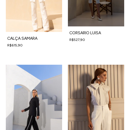
CORSARIO LUISA
CALÇA SAMARA
R$527,90
4
x
de
R$131,98
sem juros
R$615,90
4
x
de
R$153,98
sem juros