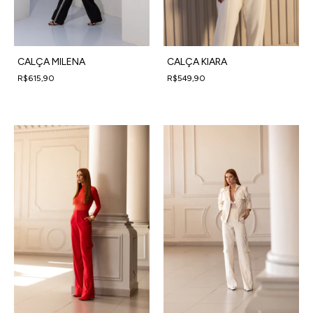
CALÇA KIARA
CALÇA MILENA
R$549,90
R$615,90
4
x
de
R$137,48
sem juros
4
x
de
R$153,98
sem juros