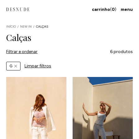
carrinho
(
0
)
menu
INÍCIO
/
NEW IN
/
CALÇAS
Calças
Filtrar e ordenar
6 produtos
Limpar filtros
G