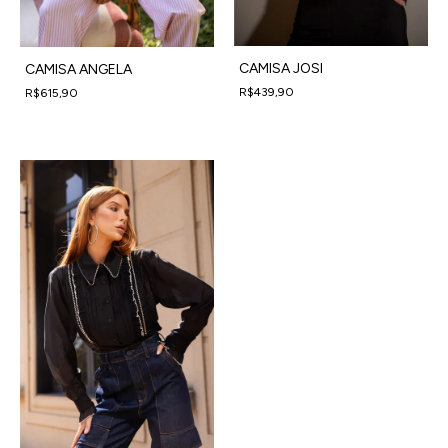
CAMISA JOSI
CAMISA ANGELA
R$439,90
R$615,90
4
x
de
R$109,98
sem juros
4
x
de
R$153,98
sem juros