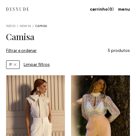
carrinho
(
0
)
menu
INÍCIO
/
NEW IN
/
CAMISA
Camisa
Filtrar e ordenar
5 produtos
Limpar filtros
P