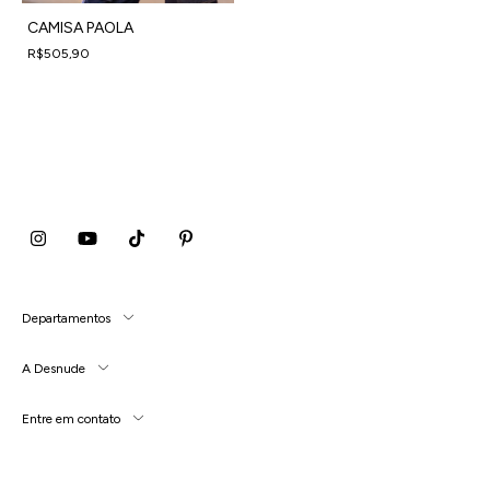
CAMISA PAOLA
R$505,90
4
x
de
R$126,48
sem juros
Departamentos
A Desnude
Entre em contato