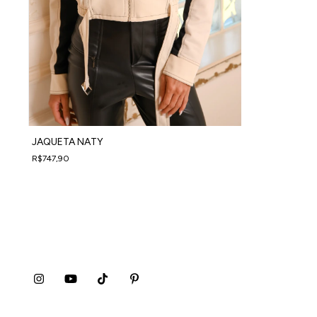
JAQUETA NATY
R$747,90
4
x
de
R$186,98
sem juros