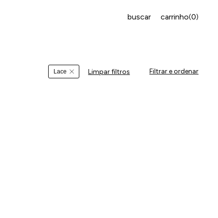
buscar
carrinho
0
(
)
Filtrar e ordenar
Limpar filtros
Lace