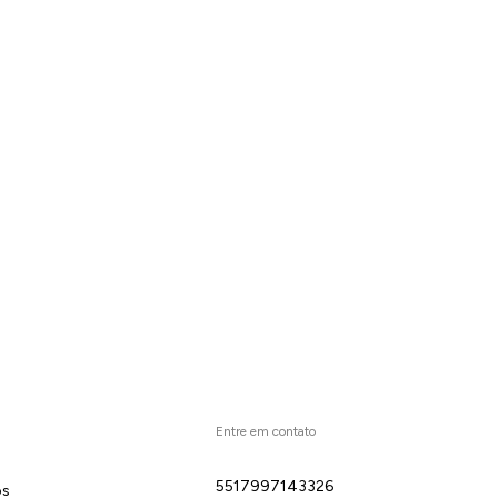
Entre em contato
5517997143326
ós