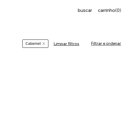
buscar
carrinho
0
(
)
Filtrar e ordenar
Limpar filtros
Cabernet