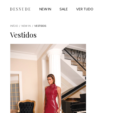
NEW IN
SALE
VER TUDO
INÍCIO
/
NEW IN
/
VESTIDOS
Vestidos