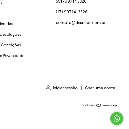
5517997143326
ós
(17) 99714-3326
contato@desnude.com.br
Medidas
 Devoluções
 Condições
de Privacidade
Iniciar sessão
|
Criar uma conta