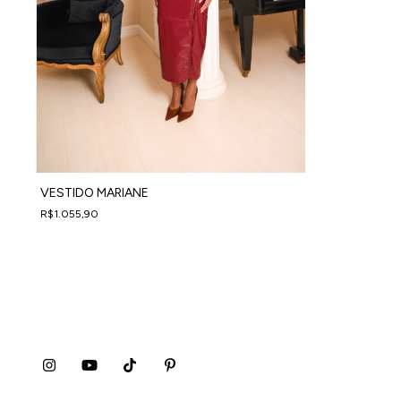
VESTIDO MARIANE
R$1.055,90
4
x
de
R$263,98
sem juros