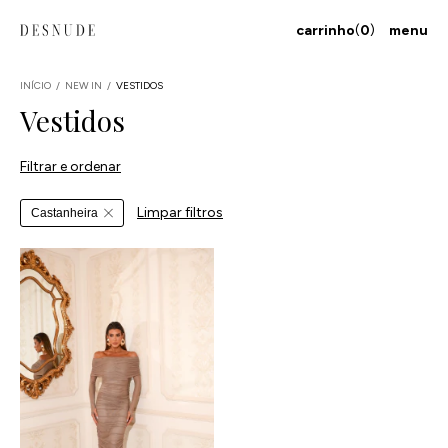
carrinho
(
0
)
menu
INÍCIO
/
NEW IN
/
VESTIDOS
Vestidos
Filtrar e ordenar
Limpar filtros
Castanheira