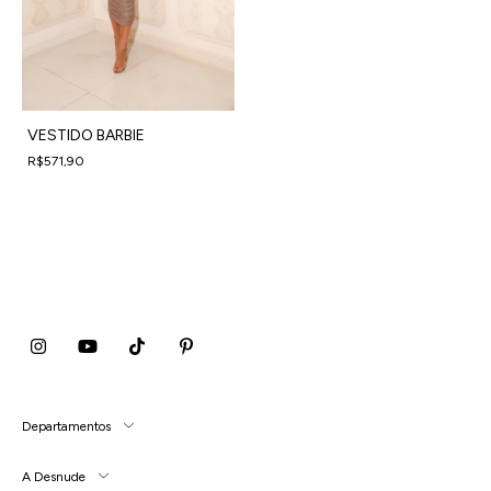
VESTIDO BARBIE
R$571,90
4
x
de
R$142,98
sem juros
Departamentos
A Desnude