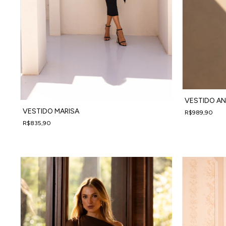
VESTIDO AN
VESTIDO MARISA
R$989,90
4
x
de
R$247,48
s
R$835,90
4
x
de
R$208,98
sem juros