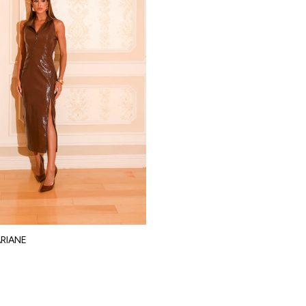
RIANE
m juros