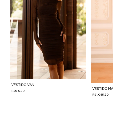
VESTIDO VAN
VESTIDO MA
R$615,90
R$1.055,90
4
x
de
R$153,98
sem juros
4
x
de
R$263,98
se