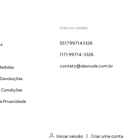
Entre em contato
5517997143326
ós
(17) 99714-3326
contato@desnude.com.br
Medidas
 Devoluções
 Condições
de Privacidade
Iniciar sessão
|
Criar uma conta