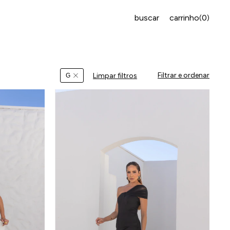
buscar
carrinho
0
(
)
Filtrar e ordenar
Limpar filtros
G