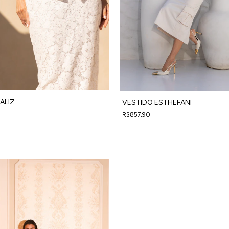
ALIZ
VESTIDO ESTHEFANI
R$857,90
em juros
4
x
de
R$214,48
sem juros