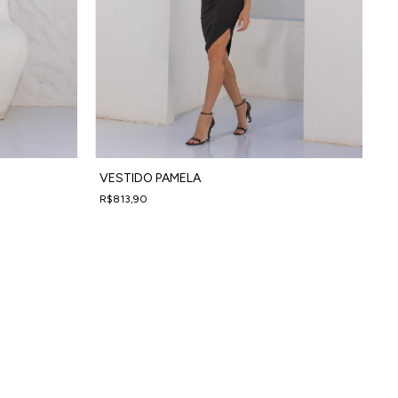
VESTIDO PAMELA
R$813,90
4
x
de
R$203,48
sem juros