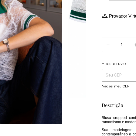
Provador Virt
Atenção, última
MEIOS DE ENVIO
Entregas para o CEP:
Não sei meu CEP
Descrição
Blusa cropped conf
romantismo e modern
Sua modelagem l
contemporâneo e co