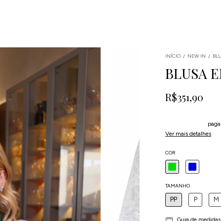
INÍCIO
/
NEW IN
/
BL
BLUSA 
R$351,90
4
x
de
R$87,98
sem j
5% de desconto
paga
Ver mais detalhes
COR
TAMANHO
PP
P
M
Guia de medidas