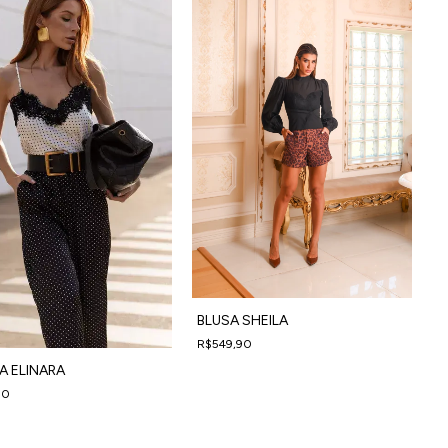
BLUSA SHEILA
R$549,90
4
4
x
de
R$137,48
sem juros
A ELINARA
90
93,48
sem juros