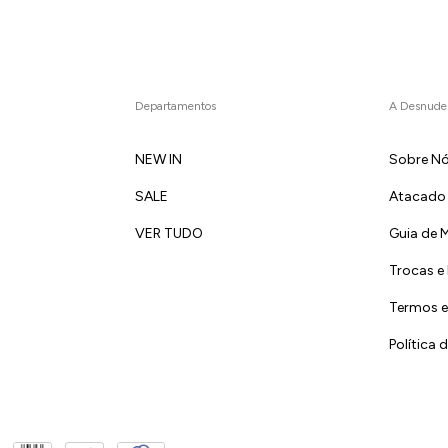
Departamentos
A Desnude
NEW IN
Sobre N
SALE
Atacado
VER TUDO
Guia de 
Trocas e
Termos e
Política 