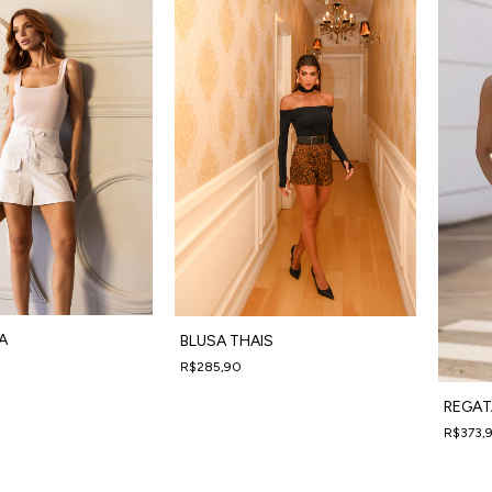
A
BLUSA THAIS
R$285,90
m juros
4
x
de
R$71,48
sem juros
REGAT
R$373,
4
x
de
R$