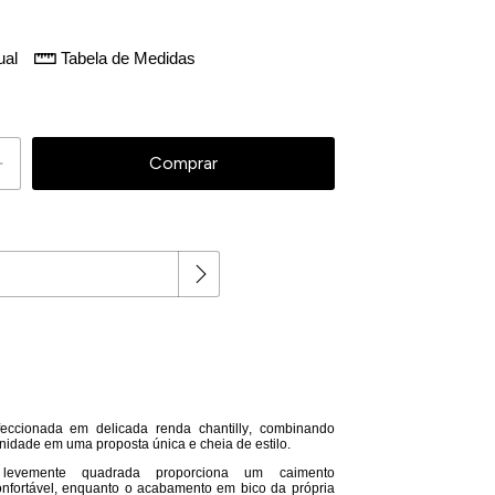
ual
Tabela de Medidas
 peça!
Alterar CEP
eccionada em delicada renda chantilly, combinando
idade em uma proposta única e cheia de estilo.
evemente quadrada proporciona um caimento
nfortável, enquanto o acabamento em bico da própria