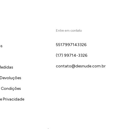
Entre em contato
5517997143326
ós
(17) 99714-3326
contato@desnude.com.br
Medidas
 Devoluções
 Condições
de Privacidade