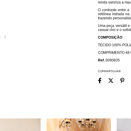
renda valoriza a riq
O contraste entre a
retilínea listrada 
trazendo personalid
Uma peça versátil e 
casual chic e o sofi
4
COMPOSIÇÃO
TECIDO 100% POLI
COMPRIMENTO 48
Ref.
0090835
COMPARTILHAR