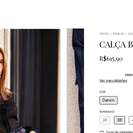
INÍCIO
/
NEW IN
/
CA
CALÇA 
R$615,90
4
x
de
R$153,98
sem 
5% de desconto
paga
Ver mais detalhes
COR
Denim
TAMANHO
36
38
Guia de medidas