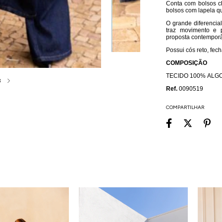
Conta com bolsos ch
bolsos com lapela qu
O grande diferencial
traz movimento e 
proposta contempor
Possui cós reto, fec
COMPOSIÇÃO
TECIDO 100% ALG
3
Ref.
0090519
COMPARTILHAR