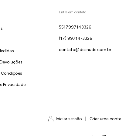
Entre em contato
5517997143326
ós
(17) 99714-3326
contato@desnude.com.br
Medidas
 Devoluções
 Condições
de Privacidade
Iniciar sessão
|
Criar uma conta