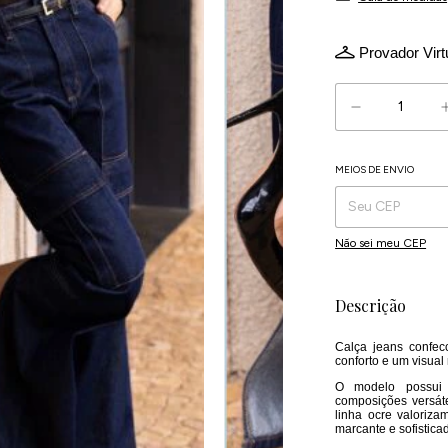
Provador Virt
MEIOS DE ENVIO
Entregas para o CEP:
Não sei meu CEP
Descrição
Calça jeans confec
conforto e um visua
O modelo possui 
composições versáte
linha ocre valoriza
marcante e sofistica