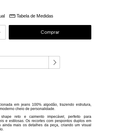
ual
Tabela de Medidas
Alterar CEP
cionada em jeans 100% algodão, trazendo estrutura,
l moderno cheio de personalidade.
shape reto e caimento impecável, perfeito para
is e estilosas. Os recortes com pespontos duplos em
m ainda mais os detalhes da peça, criando um visual
do.