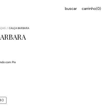
buscar
carrinho
0
(
)
LÇAS
/
CALÇA BARBARA
BARBARA
juros
ndo com Pix
40