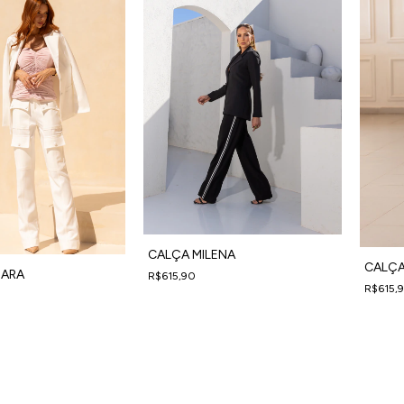
CALÇA MILENA
CALÇA
MARA
R$615,90
R$615,
4
x
de
R$153,98
sem juros
4
x
de
R$1
em juros