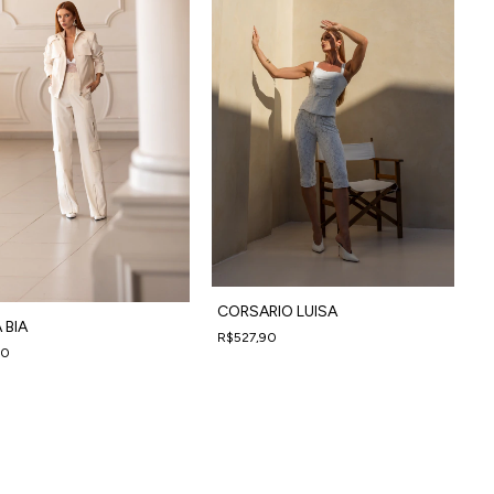
CORSARIO LUISA
 BIA
R$527,90
90
4
x
de
R$131,98
sem juros
4
53,98
sem juros