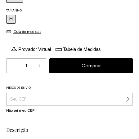
TAMANHO
M
Guia de medidas
Provador Virtual
Tabela de Medidas
MEIOS DE ENVIO
Alterar CEP
Entregas para o CEP:
Não sei meu CEP
Descrição