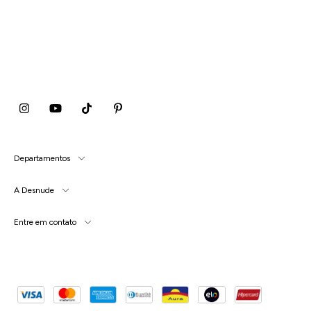
4
x
de
R$54,99
sem juros
Departamentos
A Desnude
Entre em contato