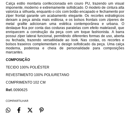
Calça estilo montaria confeccionada em couro PU, trazendo um visual
imponente, moderno e extremamente sofisticado. O modelo de cintura alta
valoriza a silhueta, enquanto o cós com botão encapado e fechamento por
zíper frontal garante um acabamento elegante. Os recortes estratégicos
deixam a peça ainda mais estilosa, e os bolsos frontais com zíperes de
metal grafite adicionam uma estética contemporânea e urbana. O
destaque fica por conta das costuras paralelas com efeito matelassê, que
enriquecem a construção da peça com um toque fashionista. A barra
possui zíper lateral funcional, permitindo diferentes formas de uso, aberta
ou fechada, trazendo versatilidade ao look. Nas costas, os recortes e
bolsos traseiros complementam o design sofisticado da peça. Uma calça
moderna, poderosa e cheia de personalidade para composições
marcantes.
COMPOSIÇÃO
TECIDO 100% POLIÉSTER
REVESTIMENTO 100% POLIURETANO
COMPRIMENTO 102 CM
Ref.
0090625
COMPARTILHAR