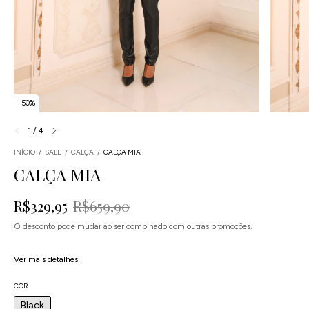
-
50
%
1
/
4
INÍCIO
/
SALE
/
CALÇA
/
CALÇA MIA
CALÇA MIA
R$329,95
R$659,90
O desconto pode mudar ao ser combinado com outras promoções.
4
x
de
R$82,49
sem juros
Ver mais detalhes
COR
Black