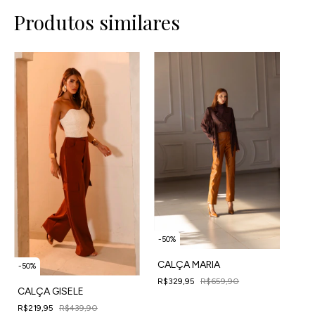
Produtos similares
-
50
%
CALÇA MARIA
-
50
%
R$329,95
R$659,90
CALÇA GISELE
4
x
de
R$82,49
sem juros
R$219,95
R$439,90