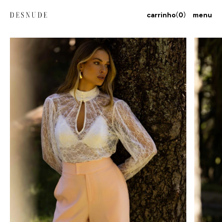
carrinho
(
0
)
menu