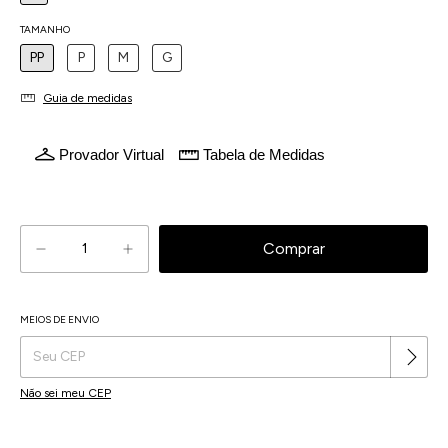
TAMANHO
PP
P
M
G
Guia de medidas
Provador Virtual
Tabela de Medidas
Atenção, última peça!
MEIOS DE ENVIO
Alterar CEP
Entregas para o CEP:
Não sei meu CEP