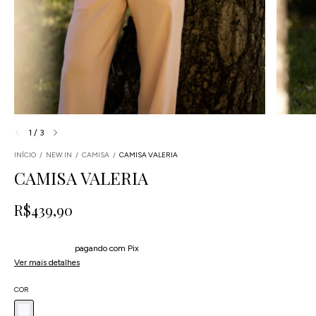
1
/
3
INÍCIO
/
NEW IN
/
CAMISA
/
CAMISA VALERIA
CAMISA VALERIA
R$439,90
4
x
de
R$109,98
sem juros
5% de desconto
pagando com Pix
Ver mais detalhes
COR