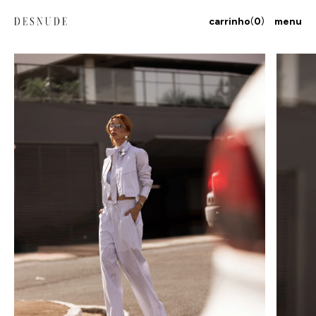
carrinho
(
0
)
menu