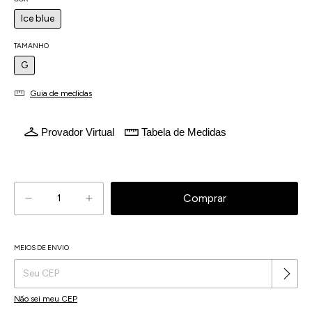
Ice blue
TAMANHO
G
Guia de medidas
Provador Virtual
Tabela de Medidas
Atenção, última peça!
MEIOS DE ENVIO
Alterar CEP
Entregas para o CEP:
Não sei meu CEP