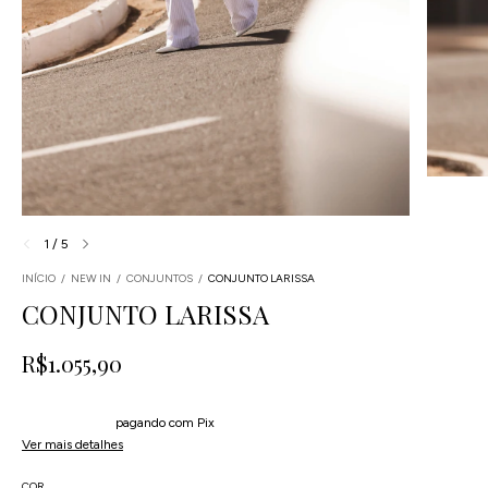
1
/
5
INÍCIO
/
NEW IN
/
CONJUNTOS
/
CONJUNTO LARISSA
CONJUNTO LARISSA
R$1.055,90
4
x
de
R$263,98
sem juros
5% de desconto
pagando com Pix
Ver mais detalhes
COR