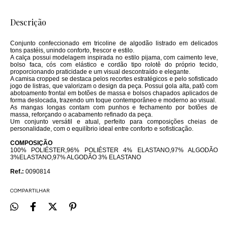
Descrição
Conjunto confeccionado em tricoline de algodão listrado em delicados
tons pastéis, unindo conforto, frescor e estilo.
A calça possui modelagem inspirada no estilo pijama, com caimento leve,
bolso faca, cós com elástico e cordão tipo rolotê do próprio tecido,
proporcionando praticidade e um visual descontraído e elegante.
A camisa cropped se destaca pelos recortes estratégicos e pelo sofisticado
jogo de listras, que valorizam o design da peça. Possui gola alta, patô com
abotoamento frontal em botões de massa e bolsos chapados aplicados de
forma deslocada, trazendo um toque contemporâneo e moderno ao visual.
As mangas longas contam com punhos e fechamento por botões de
massa, reforçando o acabamento refinado da peça.
Um conjunto versátil e atual, perfeito para composições cheias de
personalidade, com o equilíbrio ideal entre conforto e sofisticação.
COMPOSIÇÃO
100% POLIÉSTER,96% POLIÉSTER 4% ELASTANO,97% ALGODÃO
3%ELASTANO,97% ALGODÃO 3% ELASTANO
Ref.:
0090814
COMPARTILHAR