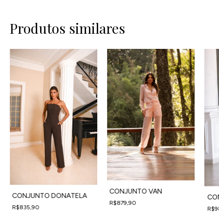
Produtos similares
CONJUNTO VAN
CONJUNTO DONATELA
CO
R$879,90
R$835,90
R$9
4
x
de
R$219,98
sem juros
4
x
de
R$208,98
sem juros
4
x
d