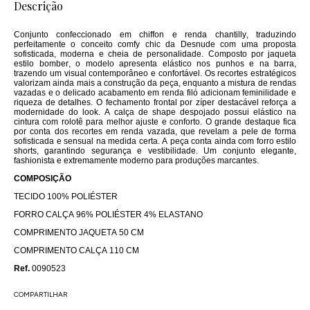
Descrição
Conjunto confeccionado em chiffon e renda chantilly, traduzindo
perfeitamente o conceito comfy chic da Desnude com uma proposta
sofisticada, moderna e cheia de personalidade. Composto por jaqueta
estilo bomber, o modelo apresenta elástico nos punhos e na barra,
trazendo um visual contemporâneo e confortável. Os recortes estratégicos
valorizam ainda mais a construção da peça, enquanto a mistura de rendas
vazadas e o delicado acabamento em renda filó adicionam feminilidade e
riqueza de detalhes. O fechamento frontal por zíper destacável reforça a
modernidade do look. A calça de shape despojado possui elástico na
cintura com rolotê para melhor ajuste e conforto. O grande destaque fica
por conta dos recortes em renda vazada, que revelam a pele de forma
sofisticada e sensual na medida certa. A peça conta ainda com forro estilo
shorts, garantindo segurança e vestibilidade. Um conjunto elegante,
fashionista e extremamente moderno para produções marcantes.
COMPOSIÇÃO
TECIDO 100% POLIÉSTER
FORRO CALÇA 96% POLIÉSTER 4% ELASTANO
COMPRIMENTO JAQUETA 50 CM
COMPRIMENTO CALÇA 110 CM
Ref.
0090523
COMPARTILHAR