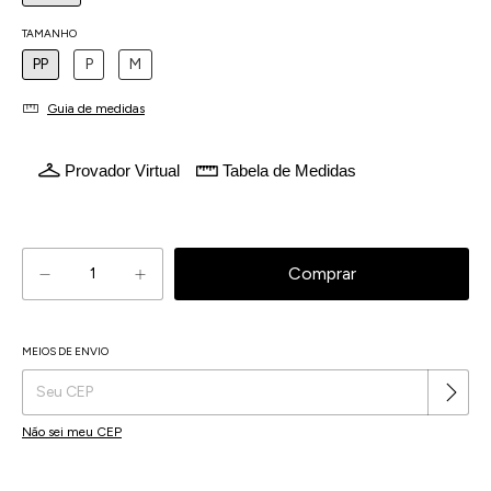
TAMANHO
PP
P
M
Guia de medidas
Provador Virtual
Tabela de Medidas
Atenção, última peça!
MEIOS DE ENVIO
Alterar CEP
Entregas para o CEP:
Não sei meu CEP