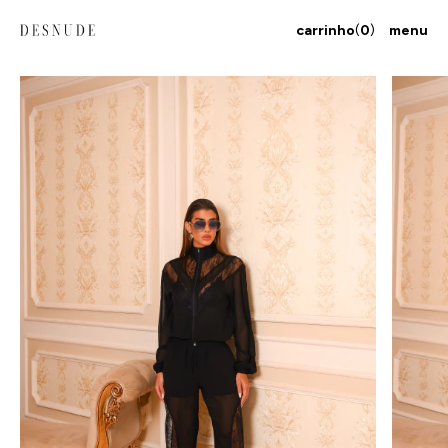
carrinho
(
0
)
menu