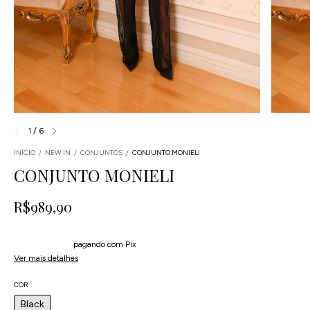
1
/
6
INÍCIO
/
NEW IN
/
CONJUNTOS
/
CONJUNTO MONIELI
CONJUNTO MONIELI
R$989,90
4
x
de
R$247,48
sem juros
5% de desconto
pagando com Pix
Ver mais detalhes
COR
Black