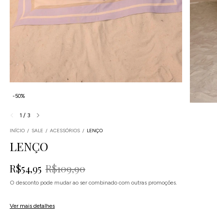
-
50
%
1
/
3
INÍCIO
/
SALE
/
ACESSÓRIOS
/
LENÇO
LENÇO
R$54,95
R$109,90
O desconto pode mudar ao ser combinado com outras promoções.
4
x
de
R$13,74
sem juros
Ver mais detalhes