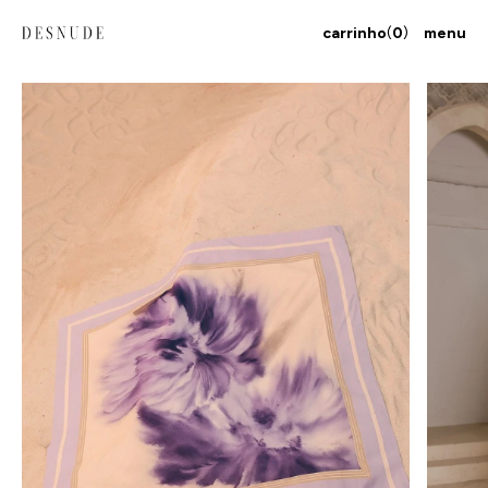
carrinho
(
0
)
menu