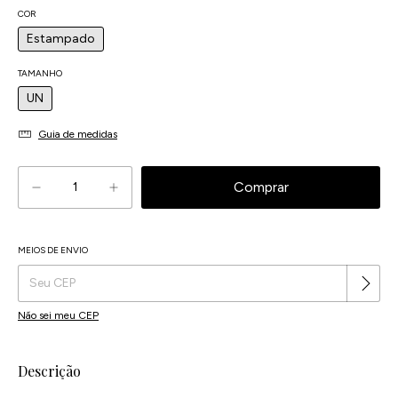
COR
Estampado
TAMANHO
UN
Guia de medidas
MEIOS DE ENVIO
Alterar CEP
Entregas para o CEP:
Não sei meu CEP
Descrição