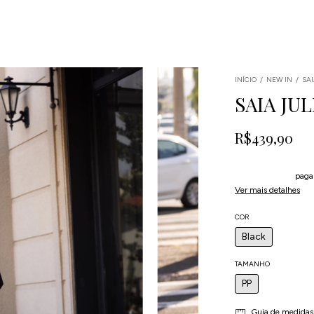
INÍCIO
/
NEW IN
/
SA
SAIA JU
R$439,90
4
x
de
R$109,98
sem
5% de desconto
paga
Ver mais detalhes
COR
Black
TAMANHO
PP
Guia de medidas