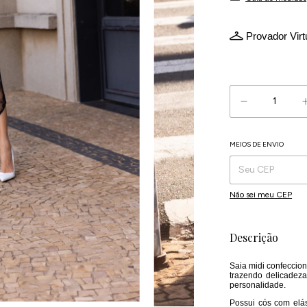
Provador Virt
Atenção, última
MEIOS DE ENVIO
Entregas para o CEP:
Não sei meu CEP
Descrição
Saia midi confeccio
trazendo delicadez
personalidade.
Possui cós com elás