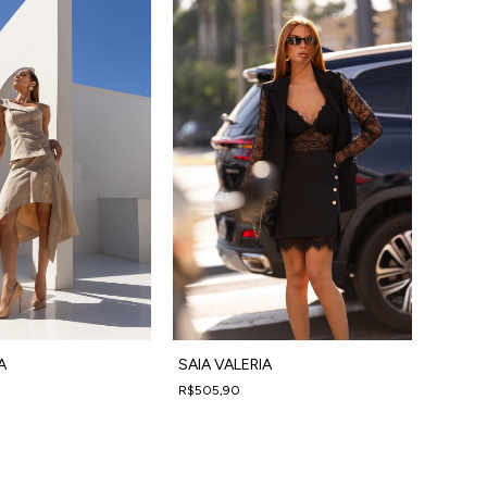
SAIA VALERIA
A
R$505,90
4
x
de
R$126,48
sem juros
em juros