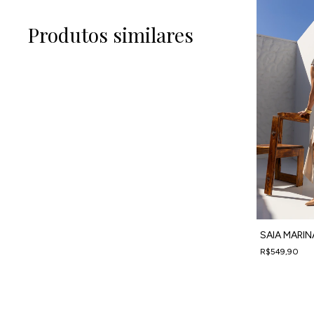
Produtos similares
SAIA MARIN
R$549,90
4
x
de
R$137,48
s