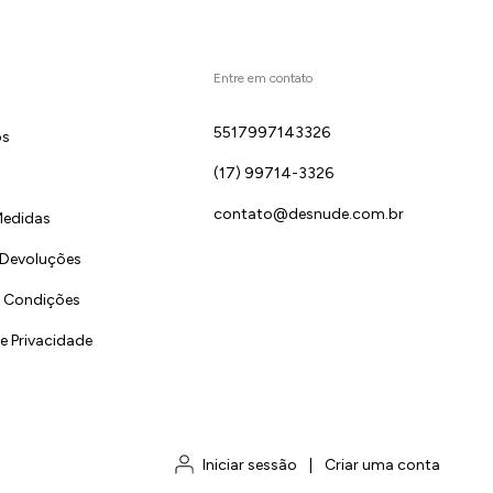
Entre em contato
5517997143326
ós
(17) 99714-3326
contato@desnude.com.br
Medidas
 Devoluções
 Condições
de Privacidade
Iniciar sessão
|
Criar uma conta