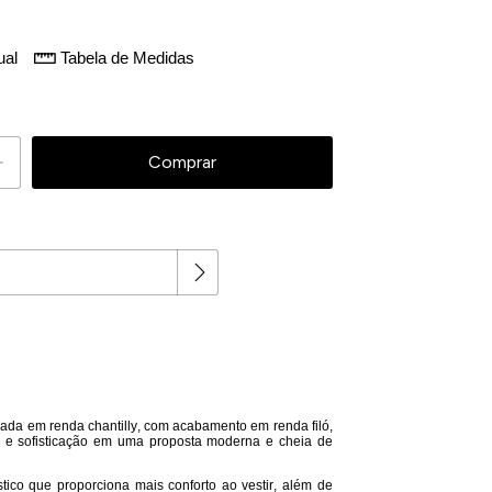
ual
Tabela de Medidas
 peça!
Alterar CEP
nada em renda chantilly, com acabamento em renda filó,
a e sofisticação em uma proposta moderna e cheia de
tico que proporciona mais conforto ao vestir, além de