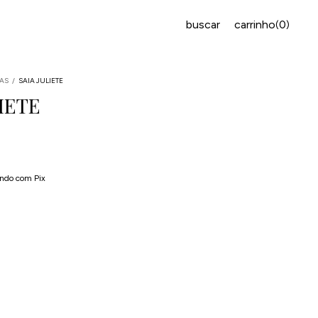
buscar
carrinho
0
(
)
IAS
/
SAIA JULIETE
LIETE
 juros
ndo com Pix