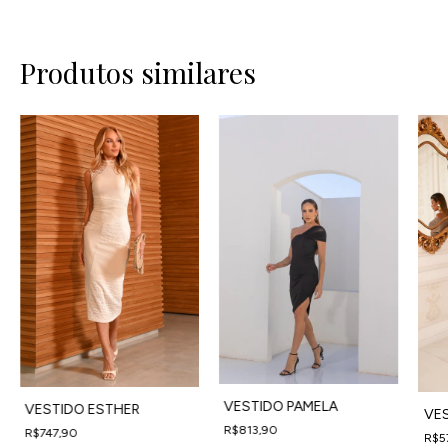
Produtos similares
VESTIDO PAMELA
VESTIDO ESTHER
VES
R$813,90
R$747,90
R$5
4
x
de
R$203,48
sem juros