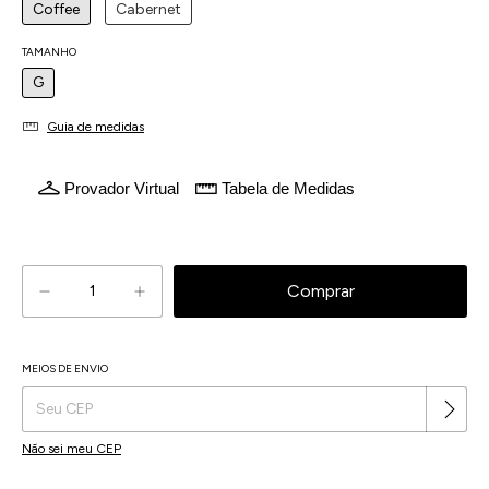
Coffee
Cabernet
TAMANHO
G
Guia de medidas
Provador Virtual
Tabela de Medidas
Atenção, última peça!
MEIOS DE ENVIO
Alterar CEP
Entregas para o CEP:
Não sei meu CEP