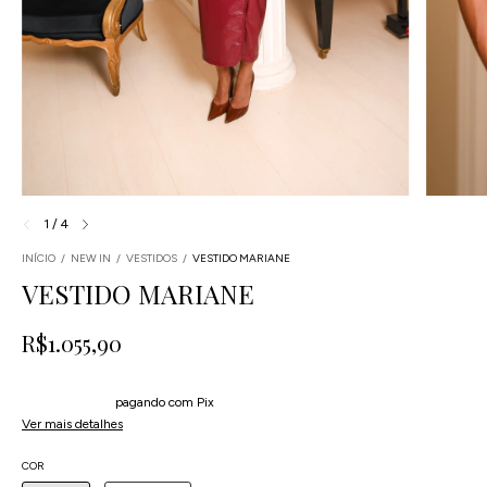
1
/
4
INÍCIO
/
NEW IN
/
VESTIDOS
/
VESTIDO MARIANE
VESTIDO MARIANE
R$1.055,90
4
x
de
R$263,98
sem juros
5% de desconto
pagando com Pix
Ver mais detalhes
COR