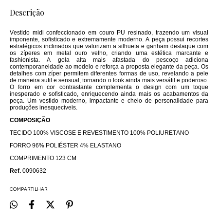
Descrição
Vestido midi confeccionado em couro PU resinado, trazendo um visual
imponente, sofisticado e extremamente moderno. A peça possui recortes
estratégicos inclinados que valorizam a silhueta e ganham destaque com
os zíperes em metal ouro velho, criando uma estética marcante e
fashionista. A gola alta mais afastada do pescoço adiciona
contemporaneidade ao modelo e reforça a proposta elegante da peça. Os
detalhes com zíper permitem diferentes formas de uso, revelando a pele
de maneira sutil e sensual, tornando o look ainda mais versátil e poderoso.
O forro em cor contrastante complementa o design com um toque
inesperado e sofisticado, enriquecendo ainda mais os acabamentos da
peça. Um vestido moderno, impactante e cheio de personalidade para
produções inesquecíveis.
COMPOSIÇÃO
TECIDO 100% VISCOSE E REVESTIMENTO 100% POLIURETANO
FORRO 96% POLIÉSTER 4% ELASTANO
COMPRIMENTO 123 CM
Ref.
0090632
COMPARTILHAR