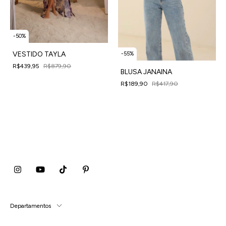
-
50
%
VESTIDO TAYLA
-
55
%
R$439,95
R$879,90
BLUSA JANAINA
4
x
de
R$109,99
sem juros
R$189,90
R$417,90
4
x
de
R$47,48
sem juros
Departamentos