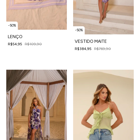
-
50
%
-
50
%
LENÇO
VESTIDO MAITE
R$54,95
R$109,90
R$384,95
R$769,90
4
x
de
R$13,74
sem juros
4
x
de
R$96,24
sem juros