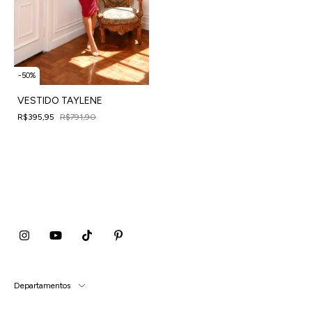
-
50
%
VESTIDO TAYLENE
R$395,95
R$791,90
4
x
de
R$98,99
sem juros
Departamentos