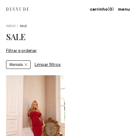
carrinho
(
0
)
menu
INÍCIO
/
SALE
SALE
Filtrar e ordenar
Limpar filtros
Marsala