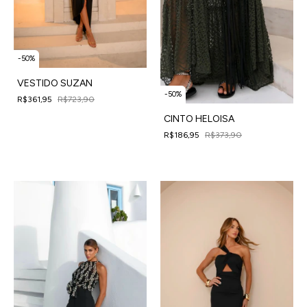
-
50
%
VESTIDO SUZAN
-
50
%
R$361,95
R$723,90
4
x
de
R$90,49
sem juros
CINTO HELOISA
R$186,95
R$373,90
4
x
de
R$46,74
sem juros