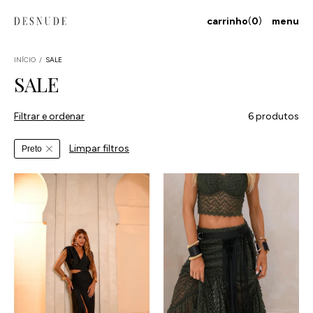
carrinho
(
0
)
menu
INÍCIO
/
SALE
SALE
Filtrar e ordenar
6 produtos
Limpar filtros
Preto