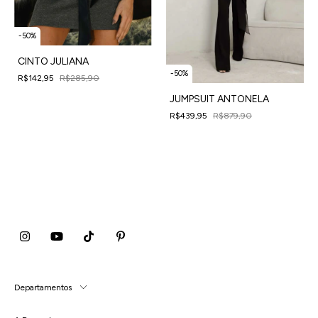
-
50
%
CINTO JULIANA
-
50
%
R$142,95
R$285,90
4
x
de
R$35,74
sem juros
JUMPSUIT ANTONELA
R$439,95
R$879,90
4
x
de
R$109,99
sem juros
Departamentos