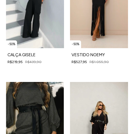
-
50
%
-
50
%
CALÇA GISELE
VESTIDO NOEMY
R$219,95
R$439,90
R$527,95
R$1.055,90
4
x
de
R$54,99
sem juros
4
x
de
R$131,99
sem juros