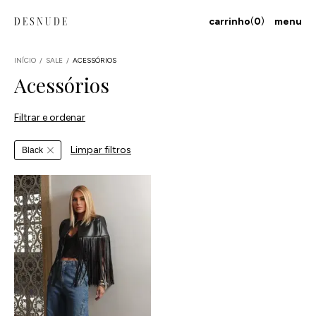
carrinho
(
0
)
menu
INÍCIO
/
SALE
/
ACESSÓRIOS
Acessórios
Filtrar e ordenar
Limpar filtros
Black