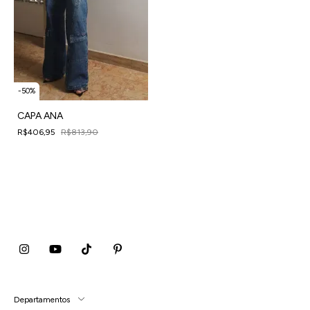
-
50
%
CAPA ANA
R$406,95
R$813,90
4
x
de
R$101,74
sem juros
Departamentos