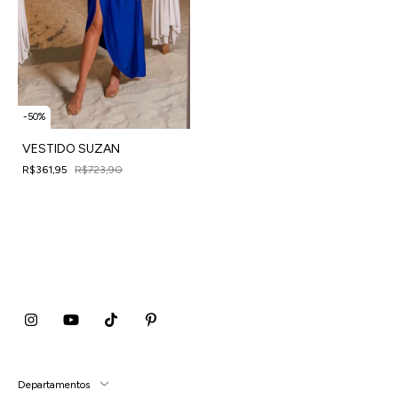
-
50
%
VESTIDO SUZAN
R$361,95
R$723,90
4
x
de
R$90,49
sem juros
Departamentos