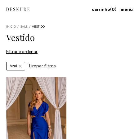
carrinho
(
0
)
menu
INÍCIO
/
SALE
/
VESTIDO
Vestido
Filtrar e ordenar
Limpar filtros
Azul