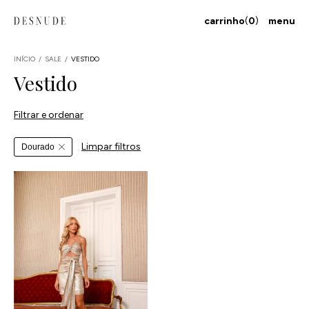
carrinho
(
0
)
menu
INÍCIO
/
SALE
/
VESTIDO
Vestido
Filtrar e ordenar
Limpar filtros
Dourado