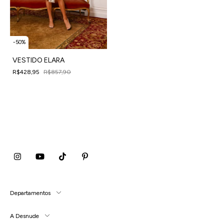
-
50
%
VESTIDO ELARA
R$428,95
R$857,90
4
x
de
R$107,24
sem juros
Departamentos
A Desnude