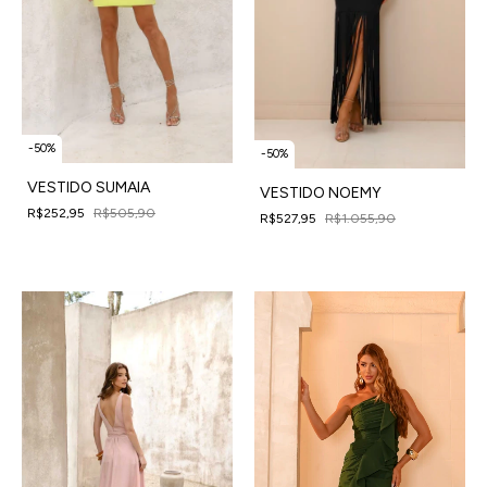
-
50
%
-
50
%
VESTIDO SUMAIA
VESTIDO NOEMY
R$252,95
R$505,90
R$527,95
R$1.055,90
4
x
de
R$63,24
sem juros
4
x
de
R$131,99
sem juros