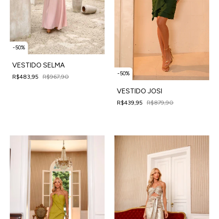
-
50
%
VESTIDO SELMA
-
50
%
R$483,95
R$967,90
4
x
de
R$120,99
sem juros
VESTIDO JOSI
R$439,95
R$879,90
4
x
de
R$109,99
sem juros