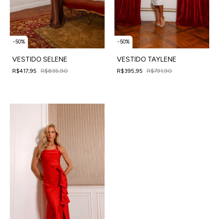
-
50
%
-
50
%
VESTIDO SELENE
VESTIDO TAYLENE
R$417,95
R$835,90
R$395,95
R$791,90
4
x
de
R$104,49
sem juros
4
x
de
R$98,99
sem juros