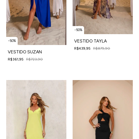
-
50
%
VESTIDO TAYLA
-
50
%
R$439,95
R$879,90
VESTIDO SUZAN
4
x
de
R$109,99
sem juros
R$361,95
R$723,90
4
x
de
R$90,49
sem juros