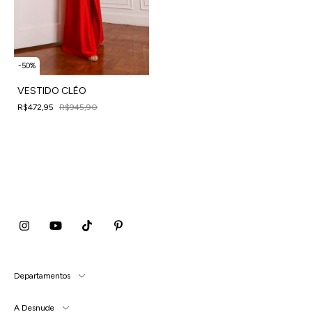
-
50
%
VESTIDO CLÉO
R$472,95
R$945,90
4
x
de
R$118,24
sem juros
Departamentos
A Desnude