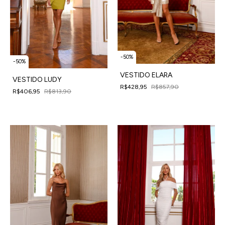
-
50
%
-
50
%
VESTIDO ELARA
VESTIDO LUDY
R$428,95
R$857,90
R$406,95
R$813,90
4
x
de
R$107,24
sem juros
4
x
de
R$101,74
sem juros