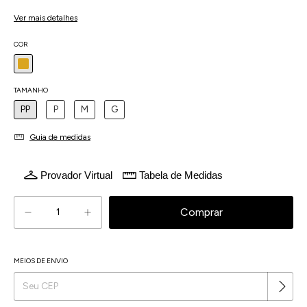
4
x
de
R$107,24
sem juros
Ver mais detalhes
COR
TAMANHO
PP
P
M
G
Guia de medidas
Provador Virtual
Tabela de Medidas
MEIOS DE ENVIO
Alterar CEP
Entregas para o CEP: