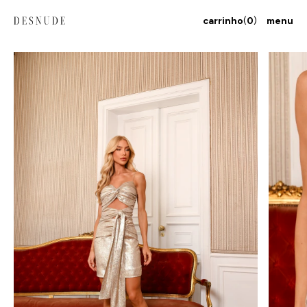
carrinho
(
0
)
menu