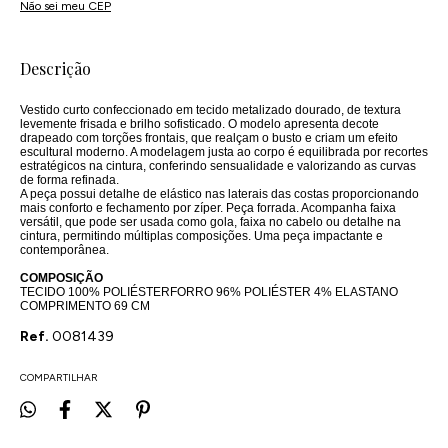
Não sei meu CEP
Descrição
Vestido curto confeccionado em tecido metalizado dourado, de textura
levemente frisada e brilho sofisticado. O modelo apresenta decote
drapeado com torções frontais, que realçam o busto e criam um efeito
escultural moderno. A modelagem justa ao corpo é equilibrada por recortes
estratégicos na cintura, conferindo sensualidade e valorizando as curvas
de forma refinada.
A peça possui detalhe de elástico nas laterais das costas proporcionando
mais conforto e fechamento por zíper. Peça forrada. Acompanha faixa
versátil, que pode ser usada como gola, faixa no cabelo ou detalhe na
cintura, permitindo múltiplas composições. Uma peça impactante e
contemporânea.
COMPOSIÇÃO
TECIDO 100% POLIÉSTERFORRO 96% POLIÉSTER 4% ELASTANO
COMPRIMENTO 69 CM
Ref.
0081439
COMPARTILHAR