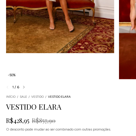
-
50
%
1
/
6
INÍCIO
/
SALE
/
VESTIDO
/
VESTIDO ELARA
VESTIDO ELARA
R$428,95
R$857,90
O desconto pode mudar ao ser combinado com outras promoções.