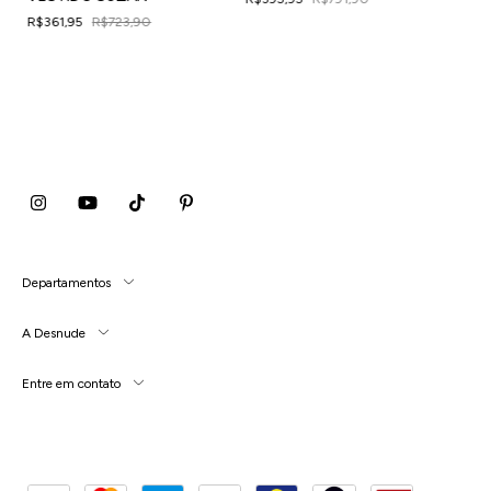
4
x
de
R$98,99
sem juros
R$361,95
R$723,90
4
x
de
R$90,49
sem juros
Departamentos
A Desnude
Entre em contato