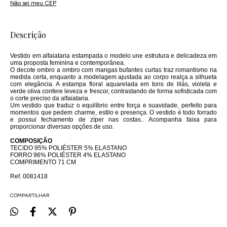
Não sei meu CEP
Descrição
Vestido em alfaiataria estampada o modelo une estrutura e delicadeza em
uma proposta feminina e contemporânea.
O decote ombro a ombro com mangas bufantes curtas traz romantismo na
medida certa, enquanto a modelagem ajustada ao corpo realça a silhueta
com elegância. A estampa floral aquarelada em tons de lilás, violeta e
verde oliva confere leveza e frescor, contrastando de forma sofisticada com
o corte preciso da alfaiataria.
Um vestido que traduz o equilíbrio entre força e suavidade, perfeito para
momentos que pedem charme, estilo e presença. O vestido é todo forrado
e possui fechamento de zíper nas costas.. Acompanha faixa para
proporcionar diversas opções de uso.
COMPOSIÇÃO
TECIDO 95% POLIÉSTER 5% ELASTANO
FORRO 96% POLIÉSTER 4% ELASTANO
COMPRIMENTO 71 CM
Ref. 0081418
COMPARTILHAR