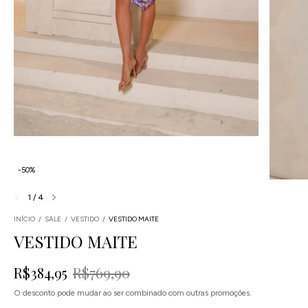
-
50
%
1
/
4
INÍCIO
/
SALE
/
VESTIDO
/
VESTIDO MAITE
VESTIDO MAITE
R$384,95
R$769,90
O desconto pode mudar ao ser combinado com outras promoções.