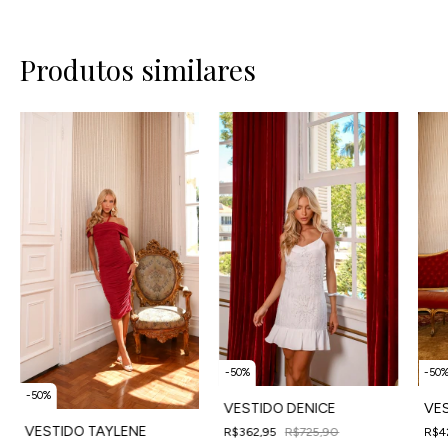
Produtos similares
-
50
%
-
50
-
50
%
VESTIDO DENICE
VES
VESTIDO TAYLENE
R$362,95
R$725,90
R$4