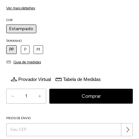
4
x
de
R$96,24
sem juros
Ver mais detalhes
COR
Estampado
TAMANHO
PP
P
M
Guia de medidas
Provador Virtual
Tabela de Medidas
MEIOS DE ENVIO
Alterar CEP
Entregas para o CEP: