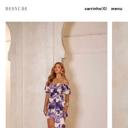
carrinho
(
0
)
menu